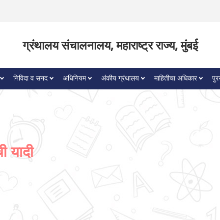
ग्रंथालय संचालनालय, महाराष्ट्र राज्य, मुंबई
निविदा व सनद
अधिनियम
अंकीय ग्रंथालय
माहितीचा अधिकार
पुर
ची यादी
`