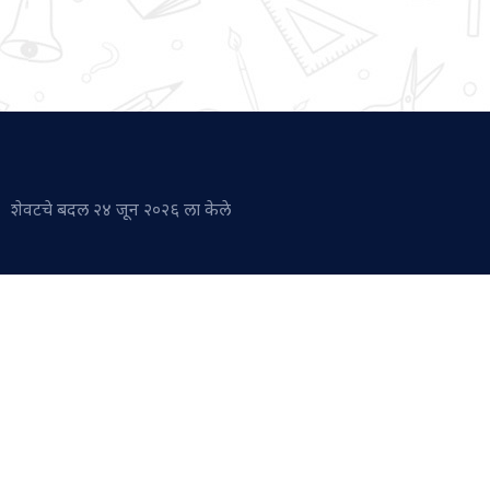
 शेवटचे बदल २४ जून २०२६ ला केले