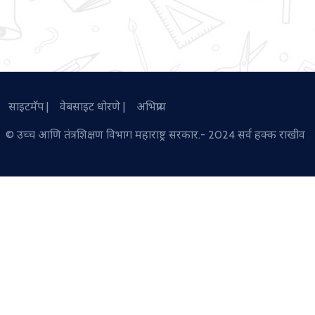
साइटमॅप
|
वेबसाइट धोरणे
|
अभिप्राय
© उच्च आणि तंत्रशिक्षण विभाग महाराष्ट्र सरकार.- 2024
सर्व हक्क राखीव